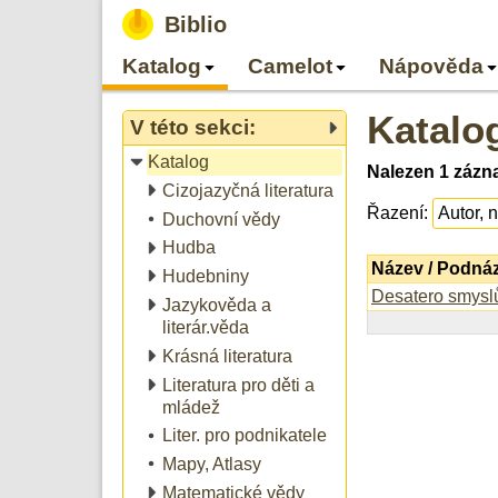
Biblio
Katalog
Camelot
Nápověda
Katalo
V této sekci:
Katalog
Nalezen 1 zázna
Cizojazyčná literatura
Řazení:
Duchovní vědy
Hudba
Název / Podná
Hudebniny
Desatero smysl
Jazykověda a
literár.věda
Krásná literatura
Literatura pro děti a
mládež
Liter. pro podnikatele
Mapy, Atlasy
Matematické vědy