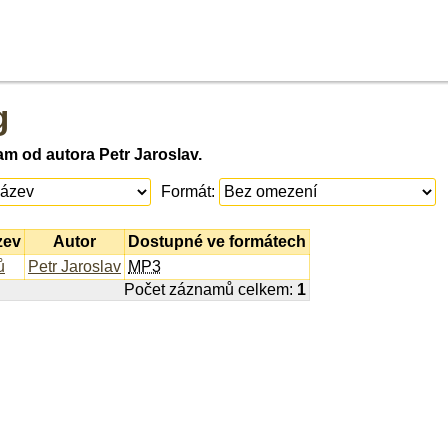
g
m od autora Petr Jaroslav.
Formát:
zev
Autor
Dostupné ve formátech
ů
Petr Jaroslav
MP3
Počet záznamů celkem:
1