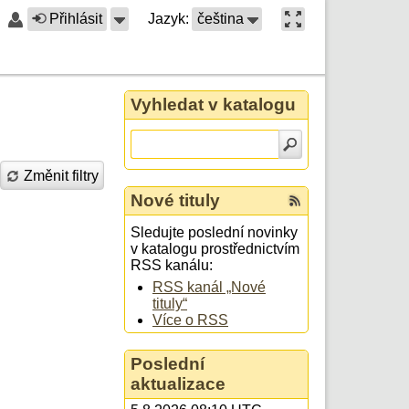
Přihlásit
Jazyk:
čeština
Vyhledat v katalogu
Změnit filtry
Nové tituly
Sledujte poslední novinky
v katalogu prostřednictvím
RSS kanálu:
RSS kanál „Nové
tituly“
Více o RSS
Poslední
aktualizace