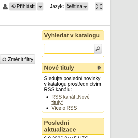
Přihlásit
Jazyk:
čeština
Vyhledat v katalogu
Změnit filtry
Nové tituly
Sledujte poslední novinky
v katalogu prostřednictvím
RSS kanálu:
RSS kanál „Nové
tituly“
Více o RSS
Poslední
aktualizace