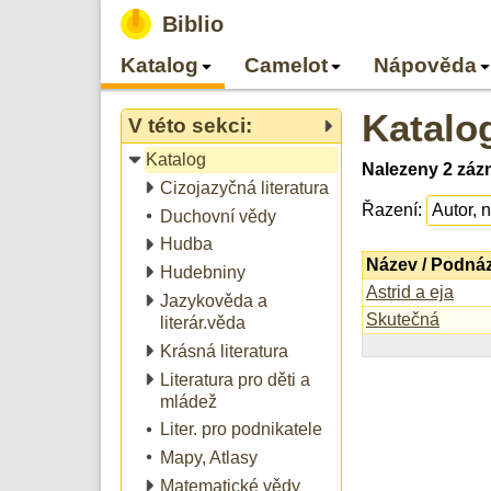
Biblio
Katalog
Camelot
Nápověda
Katalo
V této sekci:
Katalog
Nalezeny 2 záz
Cizojazyčná literatura
Řazení:
Duchovní vědy
Hudba
Název / Podná
Hudebniny
Astrid a eja
Jazykověda a
Skutečná
literár.věda
Krásná literatura
Literatura pro děti a
mládež
Liter. pro podnikatele
Mapy, Atlasy
Matematické vědy