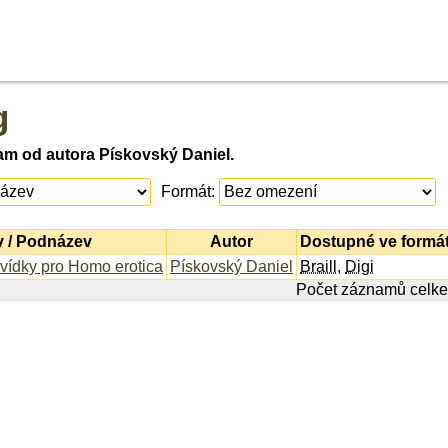
g
am od autora Pískovský Daniel.
Formát:
 / Podnázev
Autor
Dostupné ve formá
ovídky pro Homo erotica
Pískovský Daniel
Braill
,
Digi
Počet záznamů celk