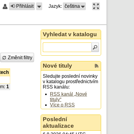
Přihlásit
Jazyk:
čeština
Vyhledat v katalogu
Změnit filtry
Nové tituly
tech
Sledujte poslední novinky
v katalogu prostřednictvím
em:
1
RSS kanálu:
RSS kanál „Nové
tituly“
Více o RSS
Poslední
aktualizace