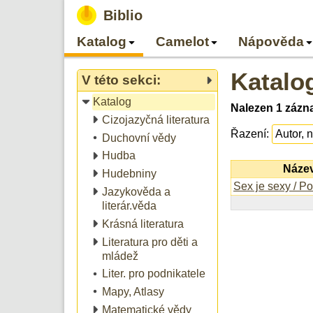
Biblio
Katalog
Camelot
Nápověda
Katalo
V této sekci:
Katalog
Nalezen 1 zázn
Cizojazyčná literatura
Řazení:
Duchovní vědy
Hudba
Název
Hudebniny
Sex je sexy / P
Jazykověda a
literár.věda
Krásná literatura
Literatura pro děti a
mládež
Liter. pro podnikatele
Mapy, Atlasy
Matematické vědy