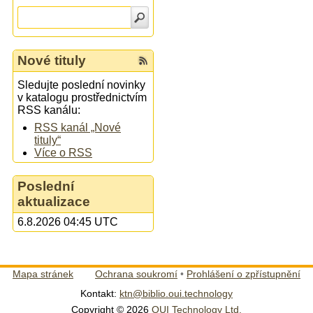
Nové tituly
Sledujte poslední novinky
v katalogu prostřednictvím
RSS kanálu:
RSS kanál „Nové
tituly“
Více o RSS
Poslední
aktualizace
6.8.2026 04:45 UTC
Mapa stránek
Ochrana soukromí
•
Prohlášení o zpřístupnění
Kontakt:
ktn@biblio.oui.technology
Copyright © 2026
OUI Technology Ltd.