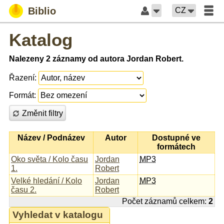
Biblio
CZ
Katalog
Nalezeny 2 záznamy od autora Jordan Robert.
Řazení:
Formát:
Změnit filtry
Název / Podnázev
Autor
Dostupné ve
formátech
Oko světa / Kolo času
Jordan
MP3
1.
Robert
Velké hledání / Kolo
Jordan
MP3
času 2.
Robert
Počet záznamů celkem:
2
Vyhledat v katalogu