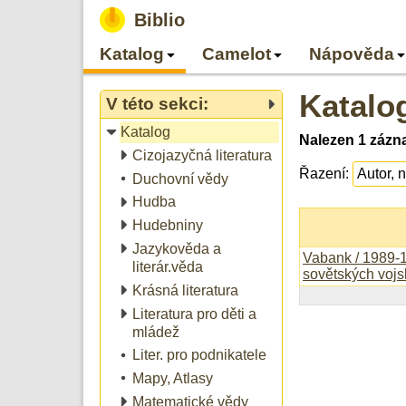
Biblio
Katalog
Camelot
Nápověda
Katalo
V této sekci:
Katalog
Nalezen 1 zázn
Cizojazyčná literatura
Řazení:
Duchovní vědy
Hudba
Hudebniny
Jazykověda a
Vabank / 1989-
literár.věda
sovětských vojs
Krásná literatura
Literatura pro děti a
mládež
Liter. pro podnikatele
Mapy, Atlasy
Matematické vědy