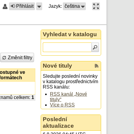
Přihlásit
Jazyk:
čeština
Vyhledat v katalogu
Změnit filtry
Nové tituly
ostupné ve
Sledujte poslední novinky
formátech
v katalogu prostřednictvím
RSS kanálu:
RSS kanál „Nové
znamů celkem:
1
tituly“
Více o RSS
Poslední
aktualizace