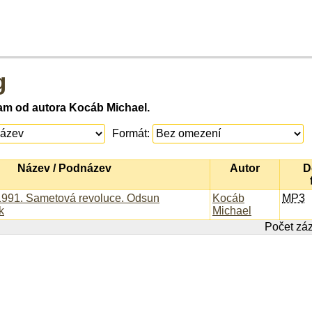
g
am od autora Kocáb Michael.
Formát:
Název / Podnázev
Autor
D
1991. Sametová revoluce. Odsun
Kocáb
MP3
k
Michael
Počet zá