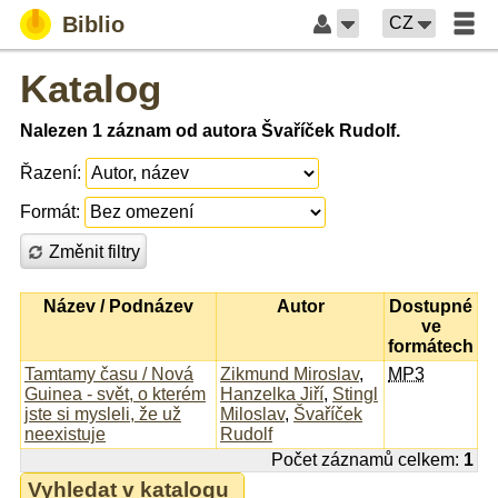
Biblio
CZ
Katalog
Nalezen 1 záznam od autora Švaříček Rudolf.
Řazení:
Formát:
Změnit filtry
Název / Podnázev
Autor
Dostupné
ve
formátech
Tamtamy času / Nová
Zikmund Miroslav
,
MP3
Guinea - svět, o kterém
Hanzelka Jiří
,
Stingl
jste si mysleli, že už
Miloslav
,
Švaříček
neexistuje
Rudolf
Počet záznamů celkem:
1
Vyhledat v katalogu