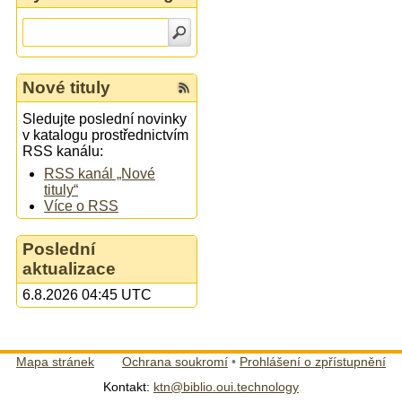
Nové tituly
Sledujte poslední novinky
v katalogu prostřednictvím
RSS kanálu:
RSS kanál „Nové
tituly“
Více o RSS
Poslední
aktualizace
6.8.2026 04:45 UTC
Mapa stránek
Ochrana soukromí
•
Prohlášení o zpřístupnění
Kontakt:
ktn@biblio.oui.technology