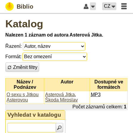
Biblio
CZ
Katalog
Nalezen 1 záznam od autora Asterová Jitka.
Řazení:
Formát:
Změnit filtry
Název /
Autor
Dostupné ve
Podnázev
formátech
O sexu s Jitkou
Asterová Jitka
,
MP3
Asterovou
Škoda Miroslav
Počet záznamů celkem:
1
Vyhledat v katalogu