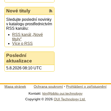
Nové tituly
Sledujte poslední novinky
v katalogu prostřednictvím
RSS kanálu:
RSS kanál „Nové
tituly“
Více o RSS
Poslední
aktualizace
5.8.2026 08:10 UTC
Mapa stránek
Ochrana soukromí
•
Prohlášení o zpřístupnění
Kontakt:
ktn@biblio.oui.technology
Copyright © 2026
OUI Technology Ltd.