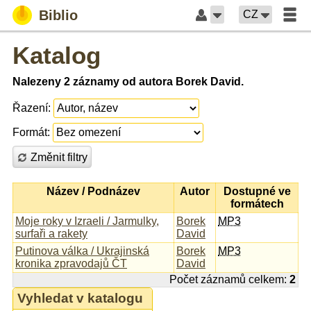
Biblio
CZ
Katalog
Nalezeny 2 záznamy od autora Borek David.
Řazení:
Formát:
Změnit filtry
Název / Podnázev
Autor
Dostupné ve
formátech
Moje roky v Izraeli / Jarmulky,
Borek
MP3
surfaři a rakety
David
Putinova válka / Ukrajinská
Borek
MP3
kronika zpravodajů ČT
David
Počet záznamů celkem:
2
Vyhledat v katalogu