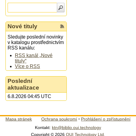
Nové tituly
Sledujte poslední novinky
v katalogu prostřednictvím
RSS kanálu:
RSS kanál „Nové
tituly“
Více o RSS
Poslední
aktualizace
6.8.2026 04:45 UTC
Mapa stránek
Ochrana soukromí
•
Prohlášení o zpřístupnění
Kontakt:
ktn@biblio.oui.technology
Copyright © 2026
OUI Technology Ltd.