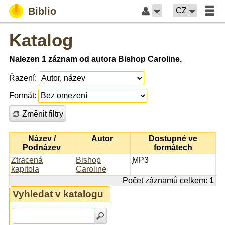
Biblio
CZ
Katalog
Nalezen 1 záznam od autora Bishop Caroline.
Řazení:
Formát:
Změnit filtry
Název /
Autor
Dostupné ve
Podnázev
formátech
Ztracená
Bishop
MP3
kapitola
Caroline
Počet záznamů celkem:
1
Vyhledat v katalogu