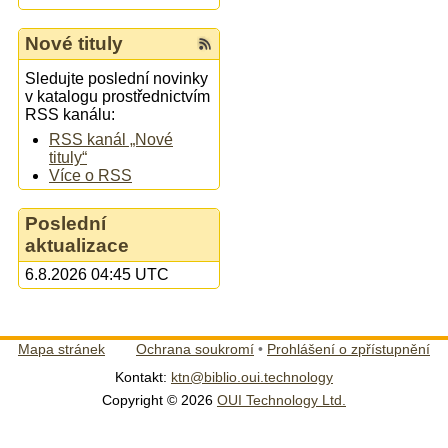
Nové tituly
Sledujte poslední novinky
v katalogu prostřednictvím
RSS kanálu:
RSS kanál „Nové
tituly“
Více o RSS
Poslední
aktualizace
6.8.2026 04:45 UTC
Mapa stránek
Ochrana soukromí
•
Prohlášení o zpřístupnění
Kontakt:
ktn@biblio.oui.technology
Copyright © 2026
OUI Technology Ltd.