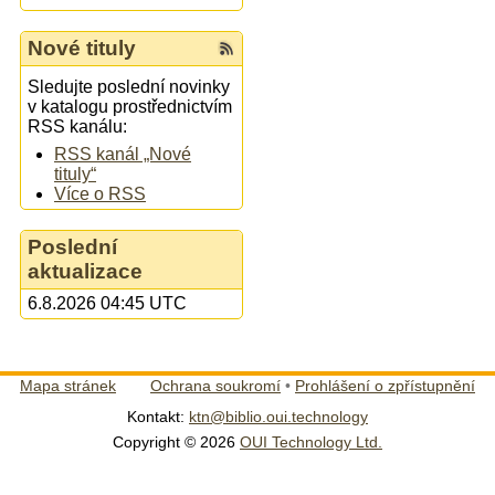
Nové tituly
Sledujte poslední novinky
v katalogu prostřednictvím
RSS kanálu:
RSS kanál „Nové
tituly“
Více o RSS
Poslední
aktualizace
6.8.2026 04:45 UTC
Mapa stránek
Ochrana soukromí
•
Prohlášení o zpřístupnění
Kontakt:
ktn@biblio.oui.technology
Copyright © 2026
OUI Technology Ltd.