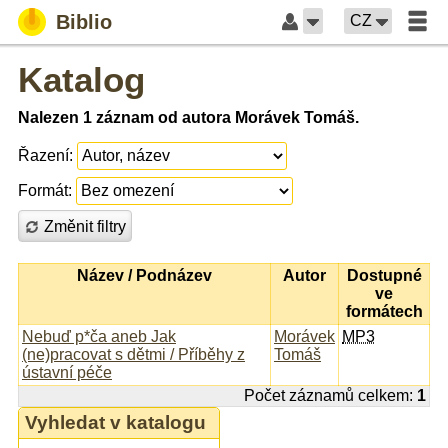
Biblio
CZ
Katalog
Nalezen 1 záznam od autora Morávek Tomáš.
Řazení:
Formát:
Změnit filtry
Název / Podnázev
Autor
Dostupné
ve
formátech
Nebuď p*ča aneb Jak
Morávek
MP3
(ne)pracovat s dětmi / Příběhy z
Tomáš
ústavní péče
Počet záznamů celkem:
1
Vyhledat v katalogu