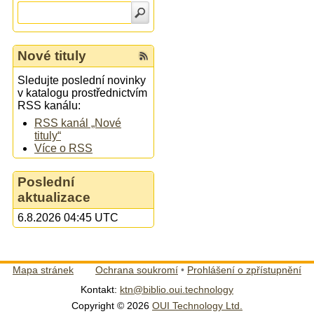
Nové tituly
Sledujte poslední novinky
v katalogu prostřednictvím
RSS kanálu:
RSS kanál „Nové
tituly“
Více o RSS
Poslední
aktualizace
6.8.2026 04:45 UTC
Mapa stránek
Ochrana soukromí
•
Prohlášení o zpřístupnění
Kontakt:
ktn@biblio.oui.technology
Copyright © 2026
OUI Technology Ltd.