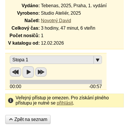
Vydáno:
Tebenas, 2025, Praha, 1. vydání
Vyrobeno:
Studio Ateliér, 2025
Načetl:
Novotný David
Celkový čas:
3 hodiny, 47 minut, 6 vteřin
Počet nosičů:
1
V katalogu od:
12.02.2026
Stopa 1
00:00
-00:57
Veřejný přístup je omezen. Pro získání plného
přístupu je nutné se
přihlásit
.
Zpět na seznam