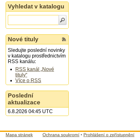
Vyhledat v katalogu
Nové tituly
Sledujte poslední novinky
v katalogu prostřednictvím
RSS kanálu:
RSS kanál „Nové
tituly“
Více o RSS
Poslední
aktualizace
6.8.2026 04:45 UTC
Mapa stránek
Ochrana soukromí
•
Prohlášení o zpřístupnění