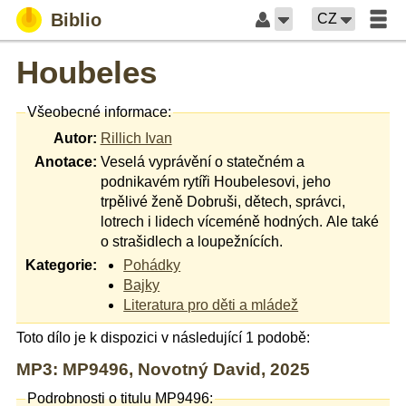
Biblio
CZ
Houbeles
Všeobecné informace:
Autor:
Rillich Ivan
Anotace:
Veselá vyprávění o statečném a
podnikavém rytíři Houbelesovi, jeho
trpělivé ženě Dobruši, dětech, správci,
lotrech i lidech víceméně hodných. Ale také
o strašidlech a loupežnících.
Kategorie:
Pohádky
Bajky
Literatura pro děti a mládež
Toto dílo je k dispozici v následující 1 podobě:
MP3: MP9496, Novotný David, 2025
Podrobnosti o titulu MP9496: