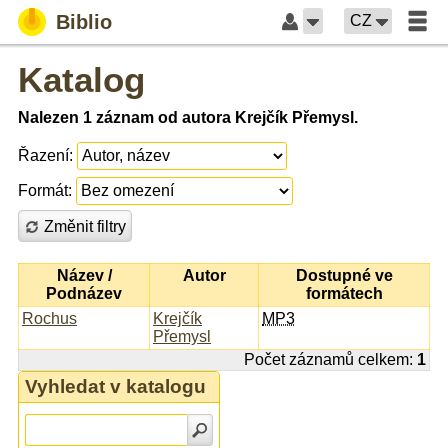
Biblio
CZ
Katalog
Nalezen 1 záznam od autora Krejčík Přemysl.
Řazení:
Formát:
Změnit filtry
Název /
Autor
Dostupné ve
Podnázev
formátech
Rochus
Krejčík
MP3
Přemysl
Počet záznamů celkem:
1
Vyhledat v katalogu