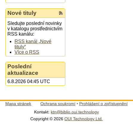
Nové tituly
Sledujte poslední novinky
v katalogu prostřednictvím
RSS kanálu:
RSS kanál „Nové
tituly“
Více o RSS
Poslední
aktualizace
6.8.2026 04:45 UTC
Mapa stránek
Ochrana soukromí
•
Prohlášení o zpřístupnění
Kontakt:
ktn@biblio.oui.technology
Copyright © 2026
OUI Technology Ltd.