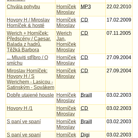
Chvála pohybu
Horníček
MP3
22.02.2010
Miroslav
Hovory H / Miroslav
Horníček
CD
17.02.2009
Horníček & hosté
Miroslav
Werich + Horníček:
Werich
CD
07.11.2005
Předscény / Caesar.
Jan
,
Balada z hadrů.
Horníček
Těžká Barbora
Miroslav
... Mluviti stříbro / O
Horníček
CD
27.09.2004
smíchu
Miroslav
Miroslav Horníček:
Horníček
CD
27.09.2004
Hovory H / S
Miroslav
Werichem - Lasicou -
Satinským - Sovákem
Dobře utajené housle
Horníček
Braill
03.02.2003
Miroslav
Hovory H /1
Horníček
CD
03.02.2003
Miroslav
S paní ve spaní
Horníček
Braill
03.02.2003
Miroslav
S paní ve spaní
Horníček
Digi
03.02.2003