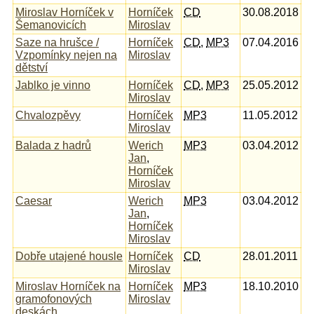
Miroslav Horníček v
Horníček
CD
30.08.2018
Šemanovicích
Miroslav
Saze na hrušce /
Horníček
CD
,
MP3
07.04.2016
Vzpomínky nejen na
Miroslav
dětství
Jablko je vinno
Horníček
CD
,
MP3
25.05.2012
Miroslav
Chvalozpěvy
Horníček
MP3
11.05.2012
Miroslav
Balada z hadrů
Werich
MP3
03.04.2012
Jan
,
Horníček
Miroslav
Caesar
Werich
MP3
03.04.2012
Jan
,
Horníček
Miroslav
Dobře utajené housle
Horníček
CD
28.01.2011
Miroslav
Miroslav Horníček na
Horníček
MP3
18.10.2010
gramofonových
Miroslav
deskách