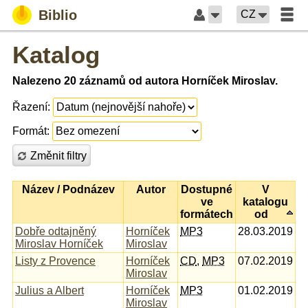
Biblio
CZ
Katalog
Nalezeno 20 záznamů od autora Horníček Miroslav.
Řazení:
Formát:
Změnit filtry
Název / Podnázev
Autor
Dostupné
V
ve
katalogu
formátech
od
Dobře odtajněný
Horníček
MP3
28.03.2019
Miroslav Horníček
Miroslav
Listy z Provence
Horníček
CD
,
MP3
07.02.2019
Miroslav
Julius a Albert
Horníček
MP3
01.02.2019
Miroslav