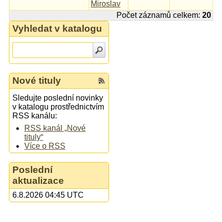
Miroslav
Počet záznamů celkem:
20
Vyhledat v katalogu
Nové tituly
Sledujte poslední novinky
v katalogu prostřednictvím
RSS kanálu:
RSS kanál „Nové
tituly“
Více o RSS
Poslední
aktualizace
6.8.2026 04:45 UTC