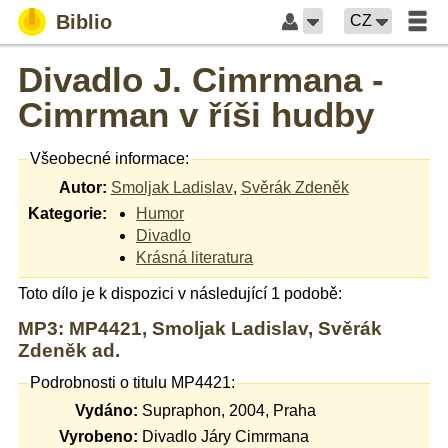
Biblio
CZ
Divadlo J. Cimrmana -
Cimrman v říši hudby
Všeobecné informace:
Autor:
Smoljak Ladislav
,
Svěrák Zdeněk
Kategorie:
Humor
Divadlo
Krásná literatura
Toto dílo je k dispozici v následující 1 podobě:
MP3: MP4421, Smoljak Ladislav, Svěrák
Zdeněk ad.
Podrobnosti o titulu MP4421:
Vydáno:
Supraphon, 2004, Praha
Vyrobeno:
Divadlo Járy Cimrmana