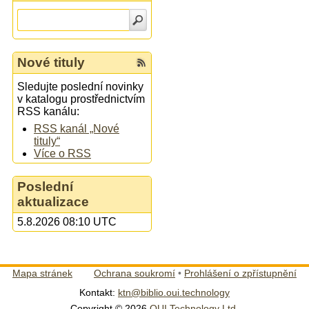
Nové tituly
Sledujte poslední novinky
v katalogu prostřednictvím
RSS kanálu:
RSS kanál „Nové
tituly“
Více o RSS
Poslední
aktualizace
5.8.2026 08:10 UTC
Mapa stránek
Ochrana soukromí
•
Prohlášení o zpřístupnění
Kontakt:
ktn@biblio.oui.technology
Copyright © 2026
OUI Technology Ltd.