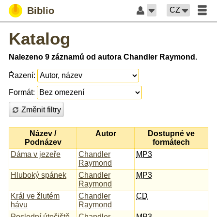
Biblio
CZ
Katalog
Nalezeno 9 záznamů od autora Chandler Raymond.
Řazení:
Formát:
Změnit filtry
Název /
Autor
Dostupné ve
Podnázev
formátech
Dáma v jezeře
Chandler
MP3
Raymond
Hluboký spánek
Chandler
MP3
Raymond
Král ve žlutém
Chandler
CD
hávu
Raymond
Poslední útočiště
Chandler
MP3