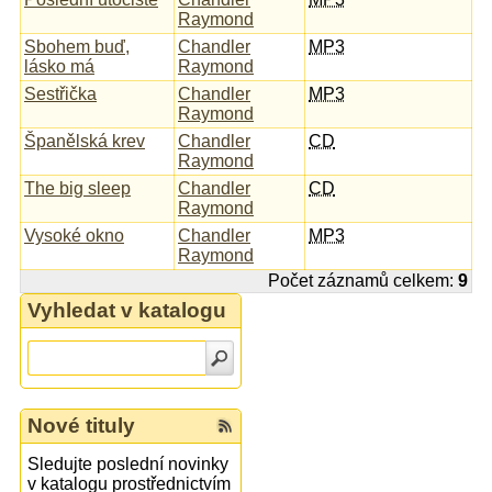
Raymond
Sbohem buď,
Chandler
MP3
lásko má
Raymond
Sestřička
Chandler
MP3
Raymond
Španělská krev
Chandler
CD
Raymond
The big sleep
Chandler
CD
Raymond
Vysoké okno
Chandler
MP3
Raymond
Počet záznamů celkem:
9
Vyhledat v katalogu
Nové tituly
Sledujte poslední novinky
v katalogu prostřednictvím