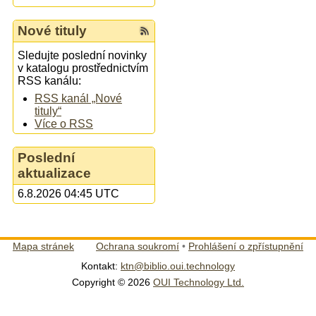
Nové tituly
Sledujte poslední novinky
v katalogu prostřednictvím
RSS kanálu:
RSS kanál „Nové
tituly“
Více o RSS
Poslední
aktualizace
6.8.2026 04:45 UTC
Mapa stránek
Ochrana soukromí
•
Prohlášení o zpřístupnění
Kontakt:
ktn@biblio.oui.technology
Copyright © 2026
OUI Technology Ltd.