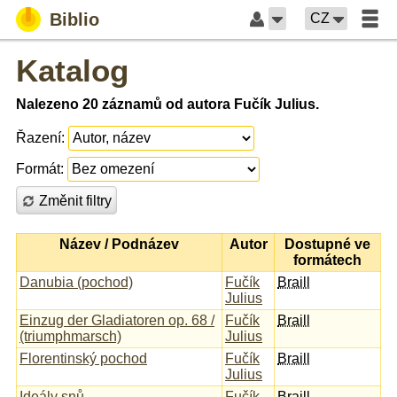
Biblio
CZ
Katalog
Nalezeno 20 záznamů od autora Fučík Julius.
Řazení:
Formát:
Změnit filtry
Název / Podnázev
Autor
Dostupné ve
formátech
Danubia (pochod)
Fučík
Braill
Julius
Einzug der Gladiatoren op. 68 /
Fučík
Braill
(triumphmarsch)
Julius
Florentinský pochod
Fučík
Braill
Julius
Ideály snů
Fučík
Braill