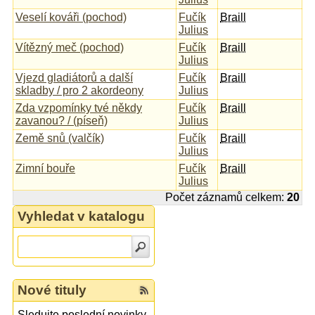
Veselí kováři (pochod)
Fučík
Braill
Julius
Vítězný meč (pochod)
Fučík
Braill
Julius
Vjezd gladiátorů a další
Fučík
Braill
skladby / pro 2 akordeony
Julius
Zda vzpomínky tvé někdy
Fučík
Braill
zavanou? / (píseň)
Julius
Země snů (valčík)
Fučík
Braill
Julius
Zimní bouře
Fučík
Braill
Julius
Počet záznamů celkem:
20
Vyhledat v katalogu
Nové tituly
Sledujte poslední novinky