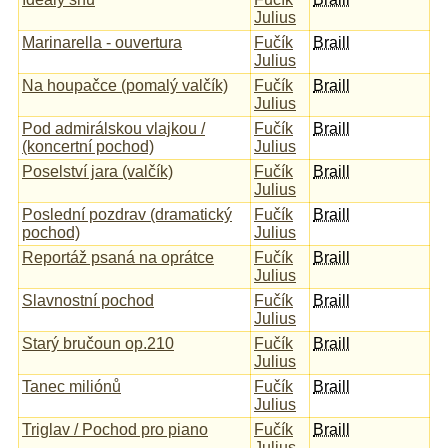
Julius
Marinarella - ouvertura
Fučík
Braill
Julius
Na houpačce (pomalý valčík)
Fučík
Braill
Julius
Pod admirálskou vlajkou /
Fučík
Braill
(koncertní pochod)
Julius
Poselství jara (valčík)
Fučík
Braill
Julius
Poslední pozdrav (dramatický
Fučík
Braill
pochod)
Julius
Reportáž psaná na oprátce
Fučík
Braill
Julius
Slavnostní pochod
Fučík
Braill
Julius
Starý bručoun op.210
Fučík
Braill
Julius
Tanec miliónů
Fučík
Braill
Julius
Triglav / Pochod pro piano
Fučík
Braill
Julius