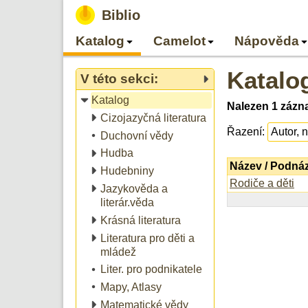
Biblio
Katalog
Camelot
Nápověda
Katalo
V této sekci:
Katalog
Nalezen 1 zázn
Cizojazyčná literatura
Řazení:
Duchovní vědy
Hudba
Název / Podná
Hudebniny
Rodiče a děti
Jazykověda a
literár.věda
Krásná literatura
Literatura pro děti a
mládež
Liter. pro podnikatele
Mapy, Atlasy
Matematické vědy