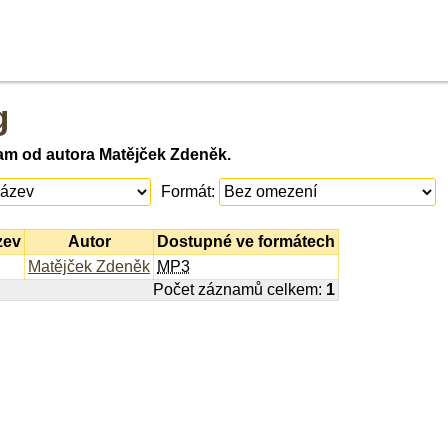
g
am od autora Matějček Zdeněk.
Formát:
zev
Autor
Dostupné ve formátech
Matějček Zdeněk
MP3
Počet záznamů celkem:
1