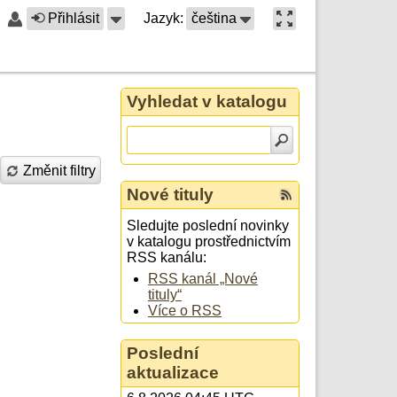
Přihlásit
Jazyk:
čeština
Vyhledat v katalogu
Změnit filtry
Nové tituly
Sledujte poslední novinky
v katalogu prostřednictvím
RSS kanálu:
RSS kanál „Nové
tituly“
Více o RSS
Poslední
aktualizace