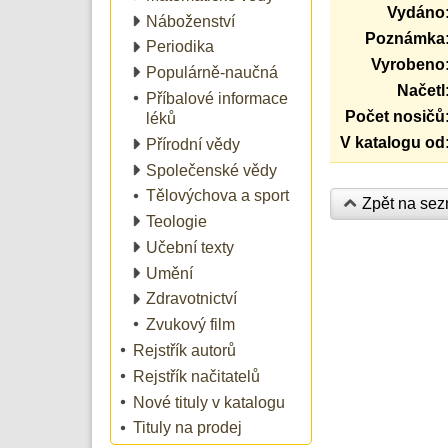
Vydáno
Náboženství
Poznámka
Periodika
Vyrobeno
Populárně-naučná
Načetl
Příbalové informace
Počet nosičů
léků
V katalogu od
Přírodní vědy
Společenské vědy
Tělovýchova a sport
Zpět na se
Teologie
Učební texty
Umění
Zdravotnictví
Zvukový film
Rejstřík autorů
Rejstřík načitatelů
Nové tituly v katalogu
Tituly na prodej