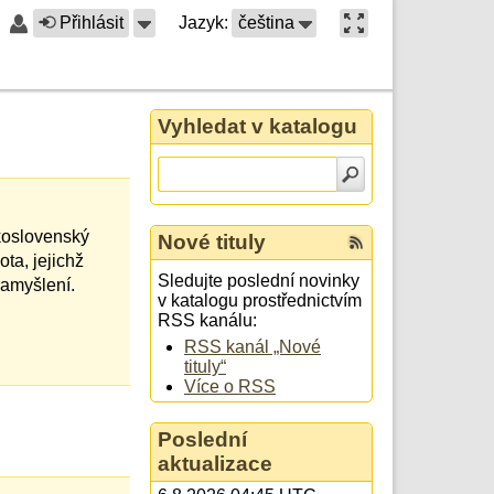
Přihlásit
Jazyk:
čeština
Vyhledat v katalogu
skoslovenský
Nové tituly
ta, jejichž
Sledujte poslední novinky
zamyšlení.
v katalogu prostřednictvím
RSS kanálu:
RSS kanál „Nové
tituly“
Více o RSS
Poslední
aktualizace