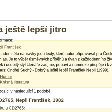
 ještě lepší jitro
ormace:
il František
ladem této nahrávky jsou texty, které autor připravoval pro Če
hlas. Je to výběr úsměvných příběhů a úvah z každodenního živo
yk i osobitý styl čtenáře zaujme, pobaví a namnoze přispěje i k 
us: Ondřej Suchý - Dobrý a ještě lepší František Nepil (1999).
Humor
Krásná literatura
spozici v následující 1 podobě:
2765, Nepil František, 1982
titulu CD2765: