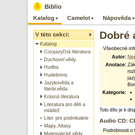
Biblio
Katalog
Camelot
Nápověda
Dobré a
V této sekci:
Katalog
Všeobecné inf
Cizojazyčná literatura
Autor:
Nep
Duchovní vědy
Anotace:
Zák
Hudba
roz
Hudebniny
jaz
Jazykověda a
Bon
literár.věda
Kategorie:
Krásná literatura
Literatura pro děti a
Toto dílo je k di
mládež
Liter. pro podnikatele
Audio CD: CD
Mapy, Atlasy
Podrobnosti o 
Matematické vědy