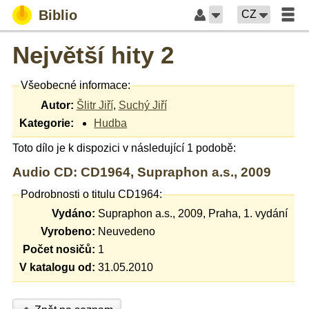
Biblio
CZ
Největší hity 2
Všeobecné informace:
Autor:
Šlitr Jiří
,
Suchý Jiří
Kategorie:
Hudba
Toto dílo je k dispozici v následující 1 podobě:
Audio CD: CD1964, Supraphon a.s., 2009
Podrobnosti o titulu CD1964:
Vydáno:
Supraphon a.s., 2009, Praha, 1. vydání
Vyrobeno:
Neuvedeno
Počet nosičů:
1
V katalogu od:
31.05.2010