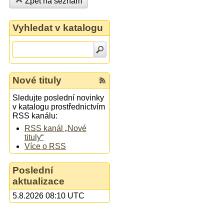
Zpět na seznam
Vyhledat v katalogu
Nové tituly
Sledujte poslední novinky
v katalogu prostřednictvím
RSS kanálu:
RSS kanál „Nové
tituly“
Více o RSS
Poslední
aktualizace
5.8.2026 08:10 UTC