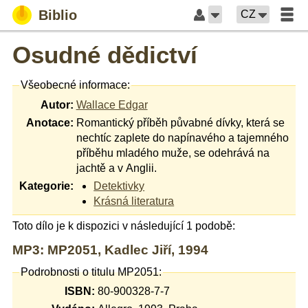
Biblio
CZ
Osudné dědictví
Všeobecné informace:
Autor:
Wallace Edgar
Anotace:
Romantický příběh půvabné dívky, která se
nechtíc zaplete do napínavého a tajemného
příběhu mladého muže, se odehrává na
jachtě a v Anglii.
Kategorie:
Detektivky
Krásná literatura
Toto dílo je k dispozici v následující 1 podobě:
MP3: MP2051, Kadlec Jiří, 1994
Podrobnosti o titulu MP2051:
ISBN:
80-900328-7-7