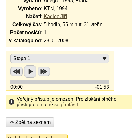
Vydáno:
Allegro, 1993, Praha
Vyrobeno:
KTN, 1994
Načetl:
Kadlec Jiří
Celkový čas:
5 hodin, 55 minut, 31 vteřin
Počet nosičů:
1
V katalogu od:
28.01.2008
Stopa 1
00:00
-01:53
Veřejný přístup je omezen. Pro získání plného
přístupu je nutné se
přihlásit
.
Zpět na seznam