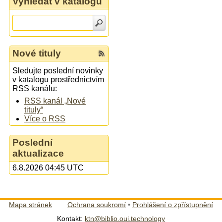
Vyhledat v katalogu
Nové tituly
Sledujte poslední novinky
v katalogu prostřednictvím
RSS kanálu:
RSS kanál „Nové
tituly“
Více o RSS
Poslední
aktualizace
6.8.2026 04:45 UTC
Mapa stránek
Ochrana soukromí
•
Prohlášení o zpřístupnění
Kontakt:
ktn@biblio.oui.technology