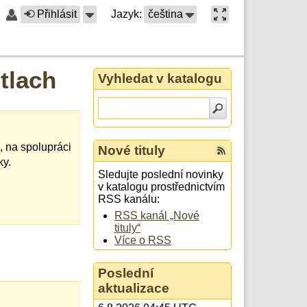
Přihlásit
Jazyk:
čeština
tlach
Vyhledat v katalogu
 na spolupráci
Nové tituly
ky.
Sledujte poslední novinky
v katalogu prostřednictvím
RSS kanálu:
RSS kanál „Nové
tituly“
Více o RSS
Poslední
aktualizace