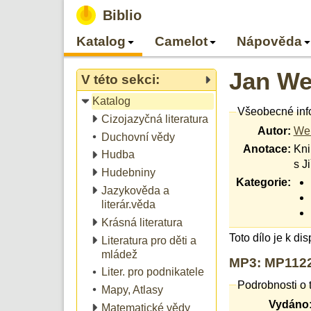
Biblio
Katalog
Camelot
Nápověda
Jan We
V této sekci:
Katalog
Všeobecné inf
Cizojazyčná literatura
Autor:
Wer
Duchovní vědy
Anotace:
Kni
Hudba
s J
Hudebniny
Kategorie:
Jazykověda a
literár.věda
Krásná literatura
Toto dílo je k di
Literatura pro děti a
mládež
MP3: MP1122
Liter. pro podnikatele
Podrobnosti o 
Mapy, Atlasy
Vydáno
Matematické vědy