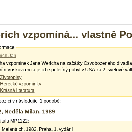
rich vzpomíná... vlastně Po
ormace:
ich Jan
ha vzpomínek Jana Wericha na začátky Osvobozeného divadla,
iřím Voskovcem a jejich společný pobyt v USA za 2. světové vál
Životopisy
Herecké vzpomínky
Krásná literatura
spozici v následující 1 podobě:
, Neděla Milan, 1989
titulu MP1122:
:
Melantrich, 1982, Praha, 1. vydání