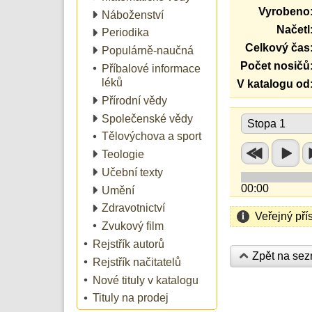
Vyrobeno
Náboženství
Načetl
Periodika
Celkový čas
Populárně-naučná
Počet nosičů
Příbalové informace
léků
V katalogu od
Přírodní vědy
Společenské vědy
Stopa 1
Tělovýchova a sport
Teologie
Učební texty
00:00
Umění
Zdravotnictví
Veřejný pří
Zvukový film
Rejstřík autorů
Zpět na se
Rejstřík načitatelů
Nové tituly v katalogu
Tituly na prodej