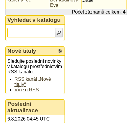
Eva
Počet záznamů celkem:
4
Vyhledat v katalogu
Nové tituly
Sledujte poslední novinky
v katalogu prostřednictvím
RSS kanálu:
RSS kanál „Nové
tituly“
Více o RSS
Poslední
aktualizace
6.8.2026 04:45 UTC