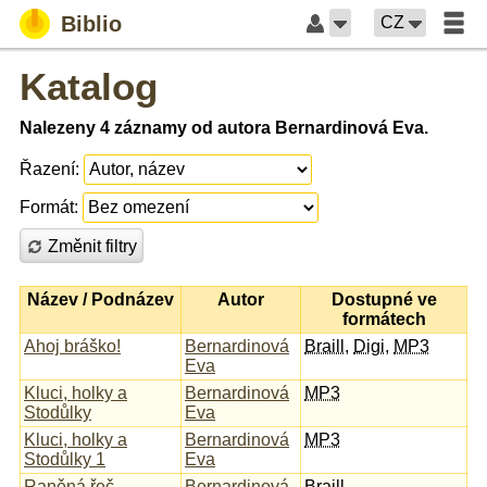
Biblio
CZ
Katalog
Nalezeny 4 záznamy od autora Bernardinová Eva.
Řazení:
Formát:
Změnit filtry
Název / Podnázev
Autor
Dostupné ve
formátech
Ahoj bráško!
Bernardinová
Braill
,
Digi
,
MP3
Eva
Kluci, holky a
Bernardinová
MP3
Stodůlky
Eva
Kluci, holky a
Bernardinová
MP3
Stodůlky 1
Eva
Raněná řeč
Bernardinová
Braill