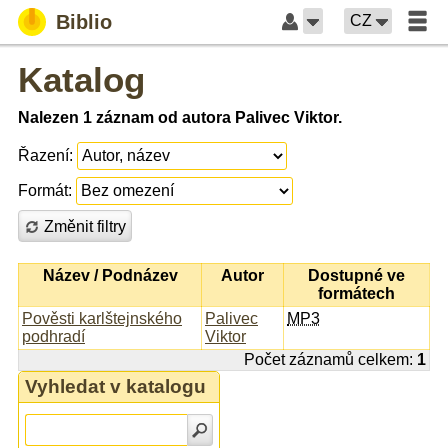
Biblio
CZ
Katalog
Nalezen 1 záznam od autora Palivec Viktor.
Řazení:
Formát:
Změnit filtry
Název / Podnázev
Autor
Dostupné ve
formátech
Pověsti karlštejnského
Palivec
MP3
podhradí
Viktor
Počet záznamů celkem:
1
Vyhledat v katalogu