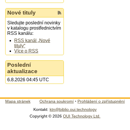
Nové tituly
Sledujte poslední novinky
v katalogu prostřednictvím
RSS kanálu:
RSS kanál „Nové
tituly“
Více o RSS
Poslední
aktualizace
6.8.2026 04:45 UTC
Mapa stránek
Ochrana soukromí
•
Prohlášení o zpřístupnění
Kontakt:
ktn@biblio.oui.technology
Copyright © 2026
OUI Technology Ltd.