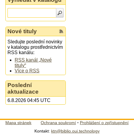
Nové tituly
Sledujte poslední novinky
v katalogu prostřednictvím
RSS kanálu:
RSS kanál „Nové
tituly“
Více o RSS
Poslední
aktualizace
6.8.2026 04:45 UTC
Mapa stránek
Ochrana soukromí
•
Prohlášení o zpřístupnění
Kontakt:
ktn@biblio.oui.technology