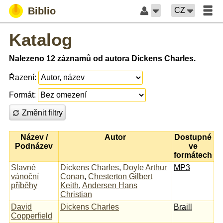
Biblio
CZ
Katalog
Nalezeno 12 záznamů od autora Dickens Charles.
Řazení:
Formát:
Změnit filtry
Název /
Autor
Dostupné
Podnázev
ve
formátech
Slavné
Dickens Charles
,
Doyle Arthur
MP3
vánoční
Conan
,
Chesterton Gilbert
příběhy
Keith
,
Andersen Hans
Christian
David
Dickens Charles
Braill
Copperfield