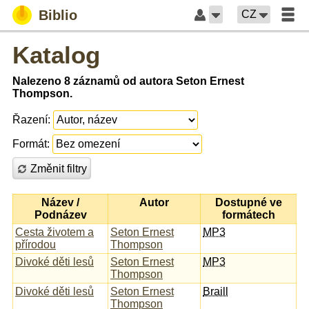
Biblio
CZ
Katalog
Nalezeno 8 záznamů od autora Seton Ernest
Thompson.
Řazení:
Formát:
Změnit filtry
Název /
Autor
Dostupné ve
Podnázev
formátech
Cesta životem a
Seton Ernest
MP3
přírodou
Thompson
Divoké děti lesů
Seton Ernest
MP3
Thompson
Divoké děti lesů
Seton Ernest
Braill
Thompson