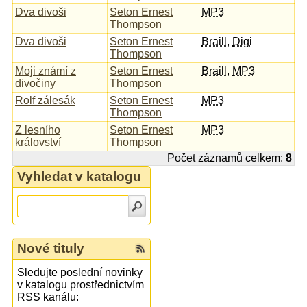
Dva divoši
Seton Ernest
MP3
Thompson
Dva divoši
Seton Ernest
Braill
,
Digi
Thompson
Moji známí z
Seton Ernest
Braill
,
MP3
divočiny
Thompson
Rolf zálesák
Seton Ernest
MP3
Thompson
Z lesního
Seton Ernest
MP3
království
Thompson
Počet záznamů celkem:
8
Vyhledat v katalogu
Nové tituly
Sledujte poslední novinky
v katalogu prostřednictvím
RSS kanálu: