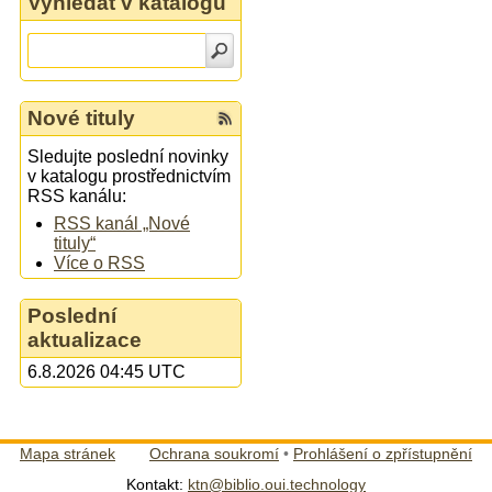
Vyhledat v katalogu
Nové tituly
Sledujte poslední novinky
v katalogu prostřednictvím
RSS kanálu:
RSS kanál „Nové
tituly“
Více o RSS
Poslední
aktualizace
6.8.2026 04:45 UTC
Mapa stránek
Ochrana soukromí
•
Prohlášení o zpřístupnění
Kontakt:
ktn@biblio.oui.technology