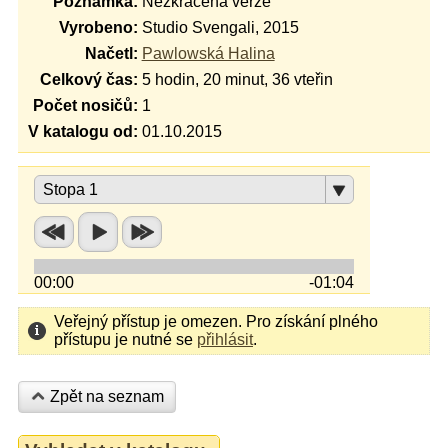
Poznámka:
Nezkrácená verze
Vyrobeno:
Studio Svengali, 2015
Načetl:
Pawlowská Halina
Celkový čas:
5 hodin, 20 minut, 36 vteřin
Počet nosičů:
1
V katalogu od:
01.10.2015
Stopa 1
00:00
-01:04
Veřejný přístup je omezen. Pro získání plného
přístupu je nutné se
přihlásit
.
Zpět na seznam