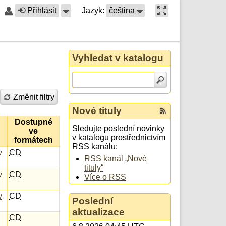
Přihlásit
Jazyk:
čeština
Vyhledat v katalogu
Změnit filtry
Nové tituly
Dostupné
Sledujte poslední novinky
ve
v katalogu prostřednictvím
formátech
RSS kanálu:
v
CD
RSS kanál „Nové
tituly“
v
CD
Více o RSS
v
CD
Poslední
aktualizace
CD