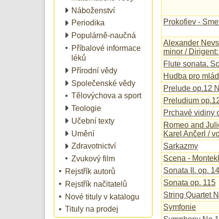
Náboženství
Prokofiev - Sme
Periodika
Populárně-naučná
Alexander Nevs
Příbalové informace
minor / Dirigent
léků
Flute sonata. So
Přírodní vědy
Hudba pro mlád
Společenské vědy
Prelude op.12 
Tělovýchova a sport
Preludium op.12
Teologie
Prchavé vidiny 
Učební texty
Romeo and Juliet
Umění
Karel Ančerl / 
Sarkazmy
Zdravotnictví
Scena - Montekki
Zvukový film
Sonata II. op. 1
Rejstřík autorů
Sonata op. 115
Rejstřík načitatelů
String Quartet N
Nové tituly v katalogu
Symfonie
Tituly na prodej