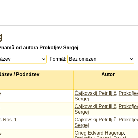
g
znamů od autora Prokofjev Sergej.
Formát:
Název / Podnázev
Autor
y
Čajkovskij Petr Iljič
,
Prokofje
Sergej
s
Čajkovskij Petr Iljič
,
Prokofje
Sergej
s Nos. 1
Čajkovskij Petr Iljič
,
Prokofje
Sergej
s
Grieg Edvard Hagerup
,