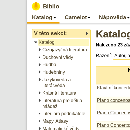
Biblio
Katalog
Camelot
Nápověda
Katalo
V této sekci:
Katalog
Nalezeno 23 zá
Cizojazyčná literatura
Řazení:
Duchovní vědy
Hudba
Hudebniny
Jazykověda a
literár.věda
Klavírní koncert
Krásná literatura
Piano concerto
Literatura pro děti a
mládež
Piano Concerto
Liter. pro podnikatele
Mapy, Atlasy
Piano Concerto
Matematické vědy