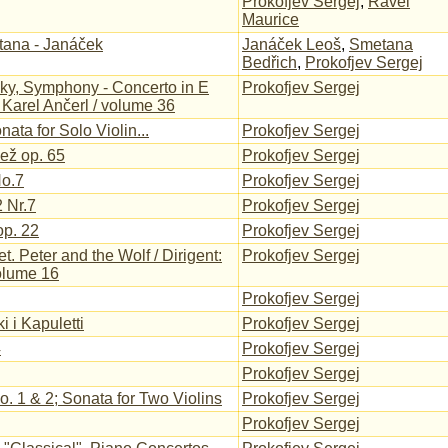
Prokofjev Sergej
,
Ravel
Maurice
tana - Janáček
Janáček Leoš
,
Smetana
Bedřich
,
Prokofjev Sergej
ky, Symphony - Concerto in E
Prokofjev Sergej
: Karel Ančerl / volume 36
nata for Solo Violin...
Prokofjev Sergej
ež op. 65
Prokofjev Sergej
No.7
Prokofjev Sergej
 Nr.7
Prokofjev Sergej
op. 22
Prokofjev Sergej
. Peter and the Wolf / Dirigent:
Prokofjev Sergej
volume 16
Prokofjev Sergej
 i Kapuletti
Prokofjev Sergej
4
Prokofjev Sergej
Prokofjev Sergej
o. 1 & 2; Sonata for Two Violins
Prokofjev Sergej
Prokofjev Sergej