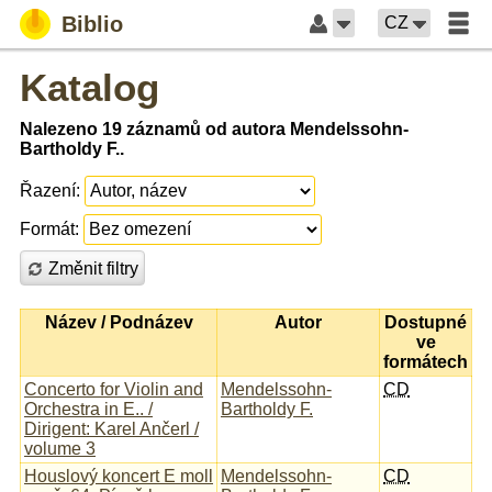
Biblio
CZ
Katalog
Nalezeno 19 záznamů od autora Mendelssohn-
Bartholdy F..
Řazení:
Formát:
Změnit filtry
Název / Podnázev
Autor
Dostupné
ve
formátech
Concerto for Violin and
Mendelssohn-
CD
Orchestra in E.. /
Bartholdy F.
Dirigent: Karel Ančerl /
volume 3
Houslový koncert E moll
Mendelssohn-
CD