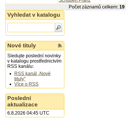
Schubert Franz
Počet záznamů celkem:
19
Vyhledat v katalogu
Nové tituly
Sledujte poslední novinky
v katalogu prostřednictvím
RSS kanálu:
RSS kanál „Nové
tituly“
Více o RSS
Poslední
aktualizace
6.8.2026 04:45 UTC