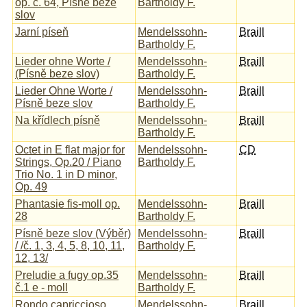
op. č. 64, Písně beze
Bartholdy F.
slov
Jarní píseň
Mendelssohn-
Braill
Bartholdy F.
Lieder ohne Worte /
Mendelssohn-
Braill
(Písně beze slov)
Bartholdy F.
Lieder Ohne Worte /
Mendelssohn-
Braill
Písně beze slov
Bartholdy F.
Na křídlech písně
Mendelssohn-
Braill
Bartholdy F.
Octet in E flat major for
Mendelssohn-
CD
Strings, Op.20 / Piano
Bartholdy F.
Trio No. 1 in D minor,
Op. 49
Phantasie fis-moll op.
Mendelssohn-
Braill
28
Bartholdy F.
Písně beze slov (Výběr)
Mendelssohn-
Braill
/ /č. 1, 3, 4, 5, 8, 10, 11,
Bartholdy F.
12, 13/
Preludie a fugy op.35
Mendelssohn-
Braill
č.1 e - moll
Bartholdy F.
Rondo capriccioso
Mendelssohn-
Braill