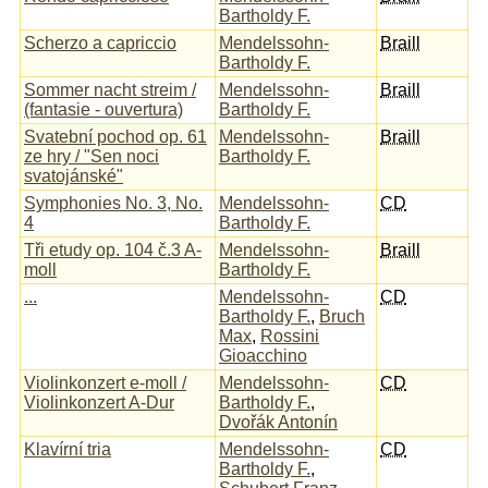
Bartholdy F.
Scherzo a capriccio
Mendelssohn-
Braill
Bartholdy F.
Sommer nacht streim /
Mendelssohn-
Braill
(fantasie - ouvertura)
Bartholdy F.
Svatební pochod op. 61
Mendelssohn-
Braill
ze hry / "Sen noci
Bartholdy F.
svatojánské"
Symphonies No. 3, No.
Mendelssohn-
CD
4
Bartholdy F.
Tři etudy op. 104 č.3 A-
Mendelssohn-
Braill
moll
Bartholdy F.
...
Mendelssohn-
CD
Bartholdy F.
,
Bruch
Max
,
Rossini
Gioacchino
Violinkonzert e-moll /
Mendelssohn-
CD
Violinkonzert A-Dur
Bartholdy F.
,
Dvořák Antonín
Klavírní tria
Mendelssohn-
CD
Bartholdy F.
,