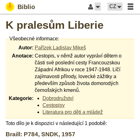
Biblio
CZ
K pralesům Liberie
Všeobecné informace:
Autor:
Pařízek Ladislav Mikeš
Anotace:
Cestopis, v němž autor vypráví dětem o
části své poslední cesty Francouzskou
Západní Afrikou v roce 1947-1948. Líčí
zajímavosti přírody, lovecké zážitky a
především způsob života domorodých
černošských kmenů.
Kategorie:
Dobrodružství
Cestopisy
Literatura pro děti a mládež
Toto dílo je k dispozici v následující 1 podobě:
Braill: P784, SNDK, 1957