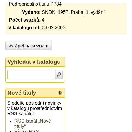
Podrobnosti o titulu P784:
Vydáno:
SNDK, 1957, Praha, 1. vydání
Počet svazků:
4
V katalogu od:
03.02.2003
Zpět na seznam
Vyhledat v katalogu
Nové tituly
Sledujte poslední novinky
v katalogu prostřednictvím
RSS kanálu:
RSS kanál „Nové
tituly“
Více o RSS