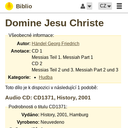
Biblio
CZ
Domine Jesu Christe
Všeobecné informace:
Autor:
Händel Georg Friedrich
Anotace:
CD 1
Messias Teil 1. Messiah Part 1
CD 2
Messias Teil 2 und 3. Messiah Part 2 und 3
Kategorie:
Hudba
Toto dílo je k dispozici v následující 1 podobě:
Audio CD: CD1371, History, 2001
Podrobnosti o titulu CD1371:
Vydáno:
History, 2001, Hamburg
Vyrobeno:
Neuvedeno