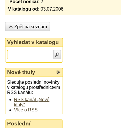
Počet nosičů:
2
V katalogu od:
03.07.2006
Zpět na seznam
Vyhledat v katalogu
Nové tituly
Sledujte poslední novinky
v katalogu prostřednictvím
RSS kanálu:
RSS kanál „Nové
tituly“
Více o RSS
Poslední