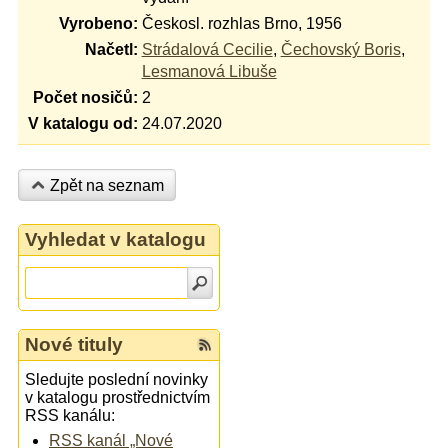
Vyrobeno:
Českosl. rozhlas Brno, 1956
Načetl:
Strádalová Cecilie
,
Čechovský Boris
,
Lesmanová Libuše
Počet nosičů:
2
V katalogu od:
24.07.2020
Zpět na seznam
Vyhledat v katalogu
Nové tituly
Sledujte poslední novinky
v katalogu prostřednictvím
RSS kanálu:
RSS kanál „Nové