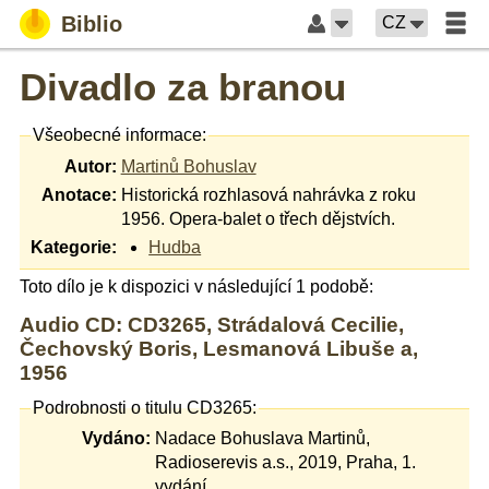
Biblio
CZ
Divadlo za branou
Všeobecné informace:
Autor:
Martinů Bohuslav
Anotace:
Historická rozhlasová nahrávka z roku
1956. Opera-balet o třech dějstvích.
Kategorie:
Hudba
Toto dílo je k dispozici v následující 1 podobě:
Audio CD: CD3265, Strádalová Cecilie,
Čechovský Boris, Lesmanová Libuše a,
1956
Podrobnosti o titulu CD3265:
Vydáno:
Nadace Bohuslava Martinů,
Radioserevis a.s., 2019, Praha, 1.
vydání