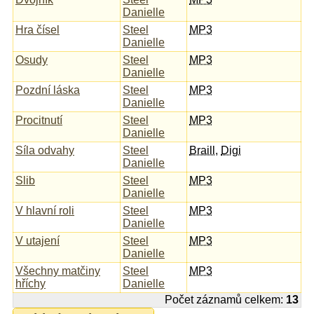
Danielle
Hra čísel
Steel
MP3
Danielle
Osudy
Steel
MP3
Danielle
Pozdní láska
Steel
MP3
Danielle
Procitnutí
Steel
MP3
Danielle
Síla odvahy
Steel
Braill
,
Digi
Danielle
Slib
Steel
MP3
Danielle
V hlavní roli
Steel
MP3
Danielle
V utajení
Steel
MP3
Danielle
Všechny matčiny
Steel
MP3
hříchy
Danielle
Počet záznamů celkem:
13