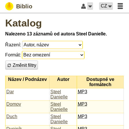
Biblio
CZ
Katalog
Nalezeno 13 záznamů od autora Steel Danielle.
Řazení:
Formát:
Změnit filtry
Název / Podnázev
Autor
Dostupné ve
formátech
Dar
Steel
MP3
Danielle
Domov
Steel
MP3
Danielle
Duch
Steel
MP3
Danielle
Dvojník
Steel
MP3