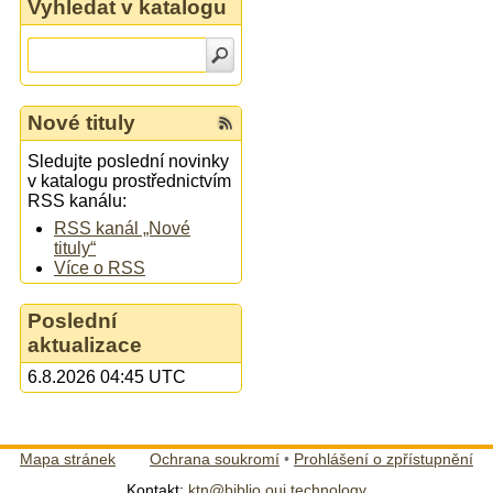
Vyhledat v katalogu
Nové tituly
Sledujte poslední novinky
v katalogu prostřednictvím
RSS kanálu:
RSS kanál „Nové
tituly“
Více o RSS
Poslední
aktualizace
6.8.2026 04:45 UTC
Mapa stránek
Ochrana soukromí
•
Prohlášení o zpřístupnění
Kontakt:
ktn@biblio.oui.technology