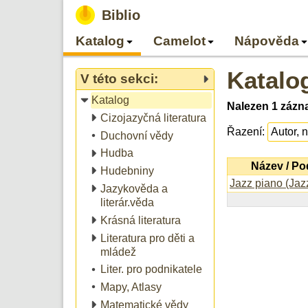
Biblio
Katalog
Camelot
Nápověda
Katalo
V této sekci:
Katalog
Nalezen 1 zázn
Cizojazyčná literatura
Řazení:
Duchovní vědy
Hudba
Název / P
Hudebniny
Jazz piano (Jaz
Jazykověda a
literár.věda
Krásná literatura
Literatura pro děti a
mládež
Liter. pro podnikatele
Mapy, Atlasy
Matematické vědy