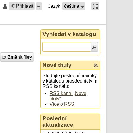
Přihlásit
Jazyk:
čeština
Vyhledat v katalogu
Změnit filtry
Nové tituly
Sledujte poslední novinky
v katalogu prostřednictvím
RSS kanálu:
RSS kanál „Nové
tituly“
Více o RSS
Poslední
aktualizace