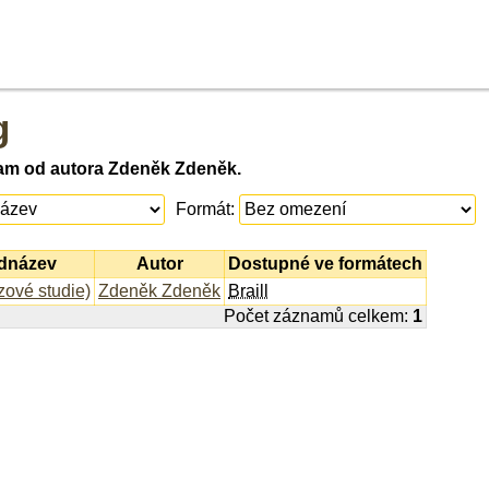
g
am od autora Zdeněk Zdeněk.
Formát:
odnázev
Autor
Dostupné ve formátech
zové studie)
Zdeněk Zdeněk
Braill
Počet záznamů celkem:
1