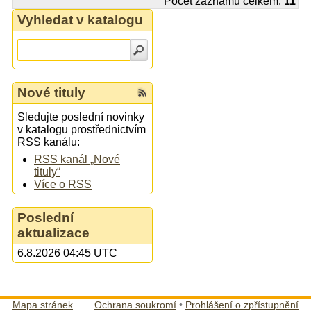
Počet záznamů celkem:
11
Vyhledat v katalogu
Nové tituly
Sledujte poslední novinky
v katalogu prostřednictvím
RSS kanálu:
RSS kanál „Nové
tituly“
Více o RSS
Poslední
aktualizace
6.8.2026 04:45 UTC
Mapa stránek
Ochrana soukromí
•
Prohlášení o zpřístupnění