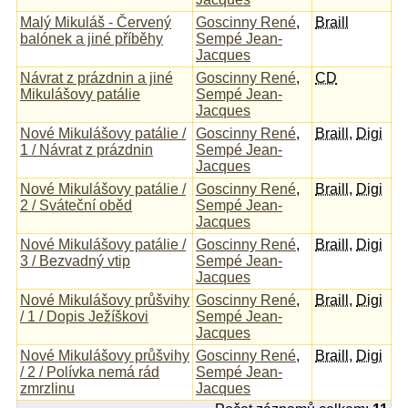
Malý Mikuláš - Červený
Goscinny René
,
Braill
balónek a jiné příběhy
Sempé Jean-
Jacques
Návrat z prázdnin a jiné
Goscinny René
,
CD
Mikulášovy patálie
Sempé Jean-
Jacques
Nové Mikulášovy patálie /
Goscinny René
,
Braill
,
Digi
1 / Návrat z prázdnin
Sempé Jean-
Jacques
Nové Mikulášovy patálie /
Goscinny René
,
Braill
,
Digi
2 / Sváteční oběd
Sempé Jean-
Jacques
Nové Mikulášovy patálie /
Goscinny René
,
Braill
,
Digi
3 / Bezvadný vtip
Sempé Jean-
Jacques
Nové Mikulášovy průšvihy
Goscinny René
,
Braill
,
Digi
/ 1 / Dopis Ježíškovi
Sempé Jean-
Jacques
Nové Mikulášovy průšvihy
Goscinny René
,
Braill
,
Digi
/ 2 / Polívka nemá rád
Sempé Jean-
zmrzlinu
Jacques