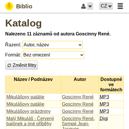
Biblio
CZ
Katalog
Nalezeno 11 záznamů od autora Goscinny René.
Řazení:
Formát:
Změnit filtry
Název / Podnázev
Autor
Dostupné
ve
formátech
Mikulášovy patálie
Goscinny René
MP3
Mikulášovy patálie
Goscinny René
MP3
Mikulášovy prázdniny
Goscinny René
MP3
Malý Mikuláš - Červený
Goscinny René
,
Digi
balónek a jiné příběhy
Sempé Jean-
Jacques