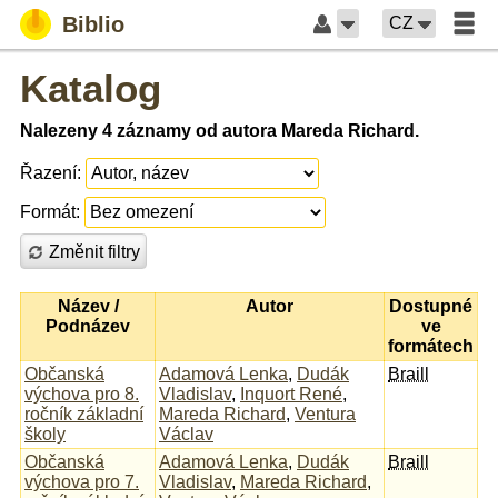
Biblio
CZ
Katalog
Nalezeny 4 záznamy od autora Mareda Richard.
Řazení:
Formát:
Změnit filtry
Název /
Autor
Dostupné
Podnázev
ve
formátech
Občanská
Adamová Lenka
,
Dudák
Braill
výchova pro 8.
Vladislav
,
Inquort René
,
ročník základní
Mareda Richard
,
Ventura
školy
Václav
Občanská
Adamová Lenka
,
Dudák
Braill
výchova pro 7.
Vladislav
,
Mareda Richard
,