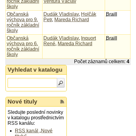
ročník základní
Ventura Václav
školy
Občanská
Dudák Vladislav
,
Holčák
Braill
výchova pro 9.
Petr
,
Mareda Richard
ročník základní
školy
Občanská
Dudák Vladislav
,
Inquort
Braill
výchova pro 6.
René
,
Mareda Richard
ročník základní
školy
Počet záznamů celkem:
4
Vyhledat v katalogu
Nové tituly
Sledujte poslední novinky
v katalogu prostřednictvím
RSS kanálu:
RSS kanál „Nové