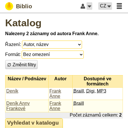
Biblio
CZ
Katalog
Nalezeny 2 záznamy od autora Frank Anne.
Řazení:
Formát:
Změnit filtry
Název / Podnázev
Autor
Dostupné ve
formátech
Deník
Frank
Braill
,
Digi
,
MP3
Anne
Deník Anny
Frank
Braill
Frankové
Anne
Počet záznamů celkem:
2
Vyhledat v katalogu