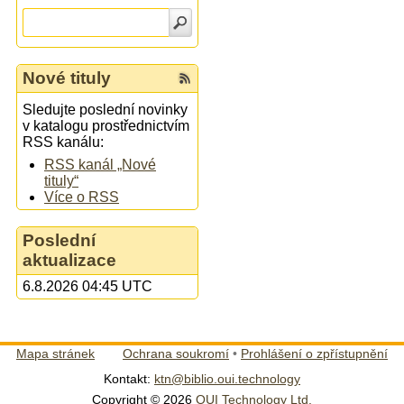
Nové tituly
Sledujte poslední novinky
v katalogu prostřednictvím
RSS kanálu:
RSS kanál „Nové
tituly“
Více o RSS
Poslední
aktualizace
6.8.2026 04:45 UTC
Mapa stránek
Ochrana soukromí
•
Prohlášení o zpřístupnění
Kontakt:
ktn@biblio.oui.technology
Copyright © 2026
OUI Technology Ltd.