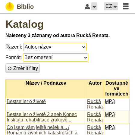
Biblio
CZ
Katalog
Nalezeny 3 záznamy od autora Rucká Renata.
Řazení:
Formát:
Změnit filtry
Název / Podnázev
Autor
Dostupné
ve
formátech
Bestseller o životě
Rucká
MP3
Renata
Bestseller o životě 2 aneb Konec
Rucká
MP3
Institutu rehabilitace zrakově...
Renata
Co jsem vám ještě neřekla... /
Rucká
MP3
Román o životních katastrofách a
Renata