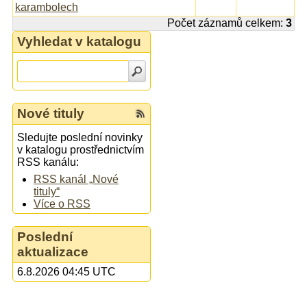
karambolech
Počet záznamů celkem:
3
Vyhledat v katalogu
Nové tituly
Sledujte poslední novinky
v katalogu prostřednictvím
RSS kanálu:
RSS kanál „Nové
tituly“
Více o RSS
Poslední
aktualizace
6.8.2026 04:45 UTC