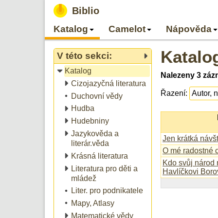
Biblio
Katalog
Camelot
Nápověda
Katalo
V této sekci:
Katalog
Nalezeny 3 záz
Cizojazyčná literatura
Řazení:
Duchovní vědy
Hudba
Hudebniny
Jazykověda a
Jen krátká návš
literár.věda
O mé radostné c
Krásná literatura
Kdo svůj národ m
Literatura pro děti a
Havlíčkovi Bor
mládež
Liter. pro podnikatele
Mapy, Atlasy
Matematické vědy