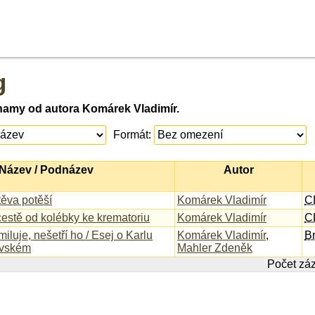
g
namy od autora Komárek Vladimír.
Formát:
Název / Podnázev
Autor
těva potěší
Komárek Vladimír
C
estě od kolébky ke krematoriu
Komárek Vladimír
C
iluje, nešetří ho / Esej o Karlu
Komárek Vladimír
,
Br
ovském
Mahler Zdeněk
Počet zá