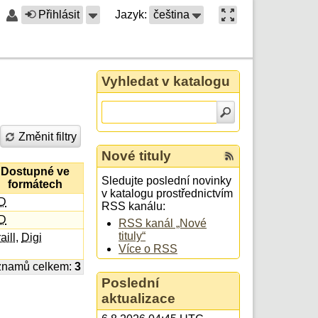
Přihlásit
Jazyk:
čeština
Vyhledat v katalogu
Změnit filtry
Nové tituly
Dostupné ve
Sledujte poslední novinky
formátech
v katalogu prostřednictvím
D
RSS kanálu:
D
RSS kanál „Nové
tituly“
aill
,
Digi
Více o RSS
znamů celkem:
3
Poslední
aktualizace