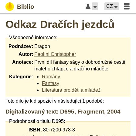
Biblio
CZ
Odkaz Dračích jezdců
Všeobecné informace:
Podnázev:
Eragon
Autor:
Paolini Christopher
Anotace:
První díl fantasy ságy o dobrodružné cestě
malého chlapce a dračího mláděte.
Kategorie:
Romány
Fantasy
Literatura pro děti a mládež
Toto dílo je k dispozici v následující 1 podobě:
Digitalizovaný text: D695, Fragment, 2004
Podrobnosti o titulu D695:
ISBN:
80-7200-978-8