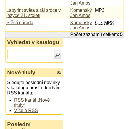
Jan Amos
Labyrint světa a ráj srdce v
Komenský
MP3
jazyce 21. století
Jan Amos
Štěstí národa
Komenský
CD
,
MP3
Jan Amos
Počet záznamů celkem:
5
Vyhledat v katalogu
Nové tituly
Sledujte poslední novinky
v katalogu prostřednictvím
RSS kanálu:
RSS kanál „Nové
tituly“
Více o RSS
Poslední