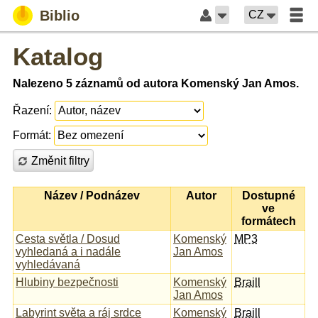
Biblio
CZ
Katalog
Nalezeno 5 záznamů od autora Komenský Jan Amos.
Řazení:
Formát:
Změnit filtry
Název / Podnázev
Autor
Dostupné
ve
formátech
Cesta světla / Dosud
Komenský
MP3
vyhledaná a i nadále
Jan Amos
vyhledávaná
Hlubiny bezpečnosti
Komenský
Braill
Jan Amos
Labyrint světa a ráj srdce
Komenský
Braill