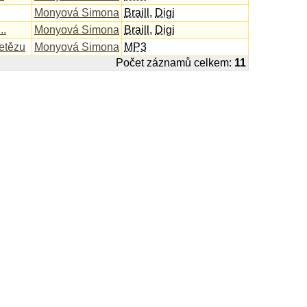
Monyová Simona
Braill
,
Digi
..
Monyová Simona
Braill
,
Digi
řetězu
Monyová Simona
MP3
Počet záznamů celkem:
11