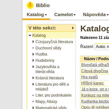
Biblio
Katalog
Camelot
Nápověda
Katalo
V této sekci:
Katalog
Nalezeno 11 z
Cizojazyčná literatura
Řazení:
Duchovní vědy
Hudba
Název / Podn
Hudebniny
Blonďatá stíhač
Jazykověda a
Citová divočina
literár.věda
Hra svalů
Krásná literatura
Hříšný kanec
Literatura pro děti a
mládež
Já o koze, on o 
Konkurz na mil
Liter. pro podnikatele
Kudlanka bezb
Mapy, Atlasy
Opiju tě rohlíke
Matematické vědy