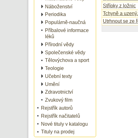
Střípky z ložnic
Náboženství
Tchyně a uzený.
Periodika
Utrhnout se ze 
Populárně-naučná
Příbalové informace
léků
Přírodní vědy
Společenské vědy
Tělovýchova a sport
Teologie
Učební texty
Umění
Zdravotnictví
Zvukový film
Rejstřík autorů
Rejstřík načitatelů
Nové tituly v katalogu
Tituly na prodej