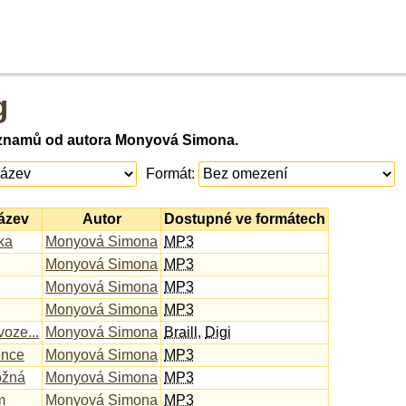
g
áznamů od autora Monyová Simona.
Formát:
ázev
Autor
Dostupné ve formátech
ka
Monyová Simona
MP3
Monyová Simona
MP3
Monyová Simona
MP3
Monyová Simona
MP3
voze...
Monyová Simona
Braill
,
Digi
ence
Monyová Simona
MP3
ožná
Monyová Simona
MP3
m
Monyová Simona
MP3