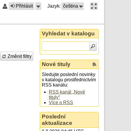
Přihlásit
Jazyk:
čeština
Vyhledat v katalogu
Změnit filtry
Nové tituly
Sledujte poslední novinky
v katalogu prostřednictvím
RSS kanálu:
RSS kanál „Nové
tituly“
Více o RSS
Poslední
aktualizace