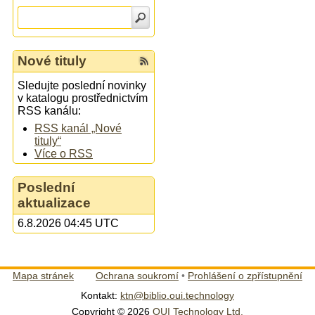
Nové tituly
Sledujte poslední novinky
v katalogu prostřednictvím
RSS kanálu:
RSS kanál „Nové
tituly“
Více o RSS
Poslední
aktualizace
6.8.2026 04:45 UTC
Mapa stránek
Ochrana soukromí
•
Prohlášení o zpřístupnění
Kontakt:
ktn@biblio.oui.technology
Copyright © 2026
OUI Technology Ltd.