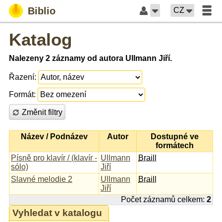
Biblio
CZ
Katalog
Nalezeny 2 záznamy od autora Ullmann Jiří.
Řazení:
Formát:
Změnit filtry
Název / Podnázev
Autor
Dostupné ve
formátech
Písně pro klavír / (klavír -
Ullmann
Braill
sólo)
Jiří
Slavné melodie 2
Ullmann
Braill
Jiří
Počet záznamů celkem:
2
Vyhledat v katalogu