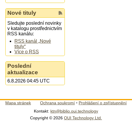
Nové tituly
Sledujte poslední novinky
v katalogu prostřednictvím
RSS kanálu:
RSS kanál „Nové
tituly“
Více o RSS
Poslední
aktualizace
6.8.2026 04:45 UTC
Mapa stránek
Ochrana soukromí
•
Prohlášení o zpřístupnění
Kontakt:
ktn@biblio.oui.technology
Copyright © 2026
OUI Technology Ltd.