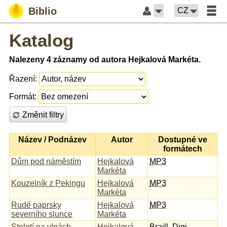
Biblio
CZ
Katalog
Nalezeny 4 záznamy od autora Hejkalová Markéta.
Řazení:
Formát:
Změnit filtry
Název / Podnázev
Autor
Dostupné ve
formátech
Dům pod náměstím
Hejkalová
MP3
Markéta
Kouzelník z Pekingu
Hejkalová
MP3
Markéta
Rudé paprsky
Hejkalová
MP3
severního slunce
Markéta
Století na vlnách
Hejkalová
Braill
,
Digi