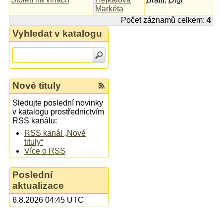
Markéta
Počet záznamů celkem:
4
Vyhledat v katalogu
Nové tituly
Sledujte poslední novinky
v katalogu prostřednictvím
RSS kanálu:
RSS kanál „Nové
tituly“
Více o RSS
Poslední
aktualizace
6.8.2026 04:45 UTC