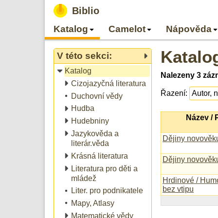
Biblio
Katalog
Camelot
Nápověda
Katalo
V této sekci:
Katalog
Nalezeny 3 záz
Cizojazyčná literatura
Řazení:
Duchovní vědy
Hudba
Název /
Hudebniny
Jazykověda a
Dějiny novověku 
literár.věda
Krásná literatura
Dějiny novověku 
Literatura pro děti a
mládež
Hrdinové / Humo
bez vtipu
Liter. pro podnikatele
Mapy, Atlasy
Matematické vědy