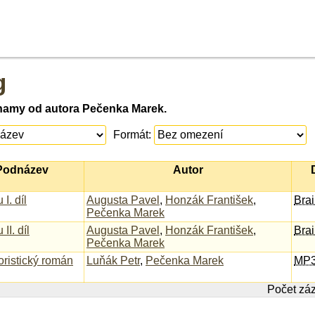
g
namy od autora Pečenka Marek.
Formát:
 Podnázev
Autor
I. díl
Augusta Pavel
,
Honzák František
,
Brai
Pečenka Marek
II. díl
Augusta Pavel
,
Honzák František
,
Brai
Pečenka Marek
ristický román
Luňák Petr
,
Pečenka Marek
MP
Počet zá