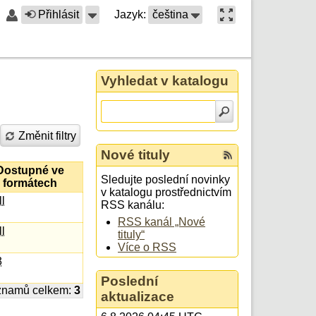
Přihlásit
Jazyk:
čeština
Vyhledat v katalogu
Změnit filtry
Nové tituly
Dostupné ve
Sledujte poslední novinky
formátech
v katalogu prostřednictvím
ll
RSS kanálu:
RSS kanál „Nové
ll
tituly“
Více o RSS
3
Poslední
znamů celkem:
3
aktualizace