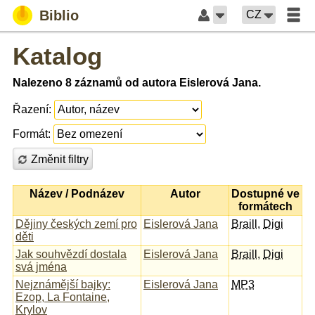
Biblio
CZ
Katalog
Nalezeno 8 záznamů od autora Eislerová Jana.
Řazení:
Formát:
Změnit filtry
Název / Podnázev
Autor
Dostupné ve
formátech
Dějiny českých zemí pro
Eislerová Jana
Braill
,
Digi
děti
Jak souhvězdí dostala
Eislerová Jana
Braill
,
Digi
svá jména
Nejznámější bajky:
Eislerová Jana
MP3
Ezop, La Fontaine,
Krylov