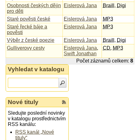
Osobnosti českých dějin
Eislerová Jana
Braill
,
Digi
pro děti
Staré pověsti české
Eislerová Jana
MP3
Staré řecké báje a
Eislerová Jana
MP3
pověsti
Výběr z české poezie
Eislerová Jana
Braill
,
Digi
Gulliverovy cesty
Eislerová Jana
,
CD
,
MP3
Swift Jonathan
Počet záznamů celkem:
8
Vyhledat v katalogu
Nové tituly
Sledujte poslední novinky
v katalogu prostřednictvím
RSS kanálu:
RSS kanál „Nové
tituly“