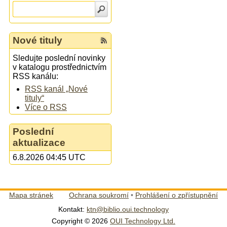
Nové tituly
Sledujte poslední novinky
v katalogu prostřednictvím
RSS kanálu:
RSS kanál „Nové
tituly“
Více o RSS
Poslední
aktualizace
6.8.2026 04:45 UTC
Mapa stránek
Ochrana soukromí
•
Prohlášení o zpřístupnění
Kontakt:
ktn@biblio.oui.technology
Copyright © 2026
OUI Technology Ltd.