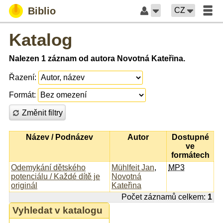
Biblio
CZ
Katalog
Nalezen 1 záznam od autora Novotná Kateřina.
Řazení:
Formát:
Změnit filtry
Název / Podnázev
Autor
Dostupné
ve
formátech
Odemykání dětského
Mühlfeit Jan
,
MP3
potenciálu / Každé dítě je
Novotná
originál
Kateřina
Počet záznamů celkem:
1
Vyhledat v katalogu