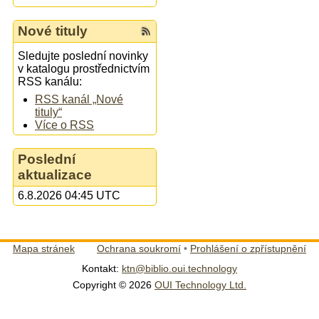
Nové tituly
Sledujte poslední novinky
v katalogu prostřednictvím
RSS kanálu:
RSS kanál „Nové
tituly“
Více o RSS
Poslední
aktualizace
6.8.2026 04:45 UTC
Mapa stránek
Ochrana soukromí
•
Prohlášení o zpřístupnění
Kontakt:
ktn@biblio.oui.technology
Copyright © 2026
OUI Technology Ltd.