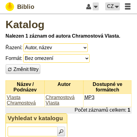
Biblio
CZ
Katalog
Nalezen 1 záznam od autora Chramostová Vlasta.
Řazení:
Formát:
Změnit filtry
Název /
Autor
Dostupné ve
Podnázev
formátech
Vlasta
Chramostová
MP3
Chramostová
Vlasta
Počet záznamů celkem:
1
Vyhledat v katalogu